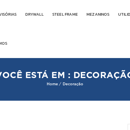
VISÓRIAS
DRYWALL
STEEL FRAME
MEZANINOS
UTILI
MOS
VOCÊ ESTÁ EM : DECORAÇÃ
Home
Decoração