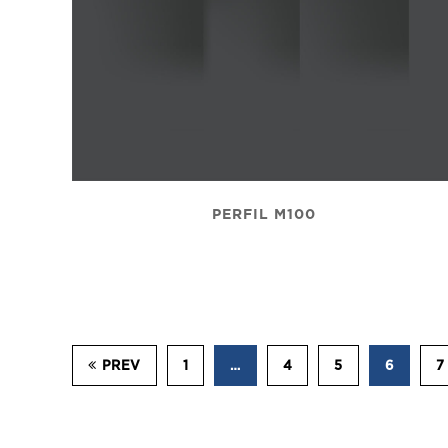
PERFIL M100
PREV
1
…
4
5
6
7