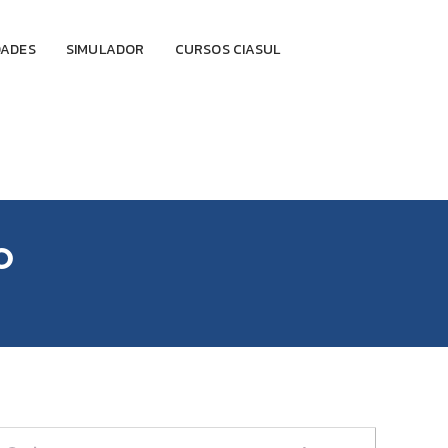
DADES
SIMULADOR
CURSOS CIASUL
O