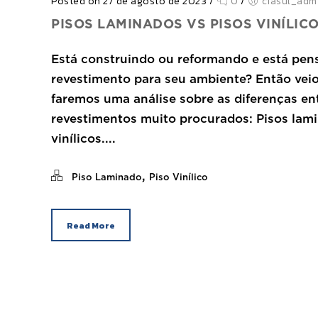
Posted on 27 de agosto de 2023
/
0
/
ciasul_adm
PISOS LAMINADOS VS PISOS VINÍLIC
Está construindo ou reformando e está pen
revestimento para seu ambiente? Então veio 
faremos uma análise sobre as diferenças ent
revestimentos muito procurados: Pisos lami
vinílicos....
,
Piso Laminado
Piso Vinílico
Read More