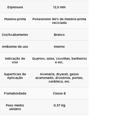
Espessura
12,5 mm
Matéria-prima
Poliestireno
96% de matéria-prima
reciclada
Cor/Acabamento
Branco
Ambiente de uso
Interno
Indicação de
Quartos, salas, cozinhas, banheiros
Uso
e etc.
Superfícies de
Alvenaria, drywall, gesso
Aplicação
acartonado, divisórias, portas,
cerâmica, etc.
Flamabilidade
Classe B
Peso médio
0,37 Kg
unitário