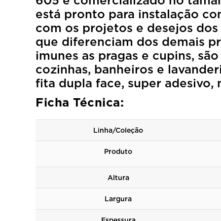
605 é comercializado no taman
está pronto para instalação c
com os projetos e desejos dos 
que diferenciam dos demais p
imunes as pragas e cupins, sã
cozinhas, banheiros e lavander
fita dupla face, super adesivo
Ficha Técnica:
Linha/Coleção
Produto
Altura
Largura
Espessura