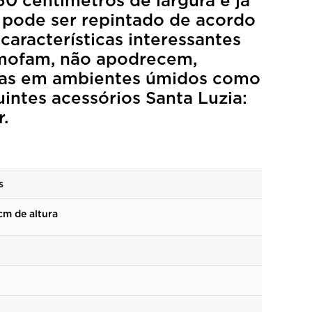
0 centímetros de largura e já
 pode ser repintado de acordo
aracterísticas interessantes
 mofam, não apodrecem,
sadas em ambientes úmidos como
uintes acessórios Santa Luzia:
.
s
m de altura