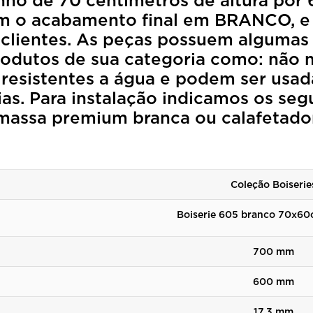
ho de 70 centímetros de altura por 6
om o acabamento final em BRANCO, e
clientes. As peças possuem algumas c
rodutos de sua categoria como: não
o resistentes a água e podem ser u
ias. Para instalação indicamos os seg
, massa premium branca ou calafetador
Coleção Boiserie
Boiserie 605 branco 70x60c
700 mm
600 mm
17,3 mm