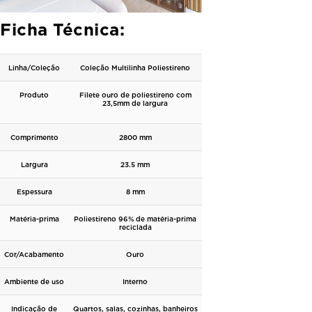
Ficha Técnica:
Linha/Coleção
Coleção Multilinha Poliestireno
Produto
Filete ouro de poliestireno com
23,5mm de largura
Comprimento
2800 mm
Largura
23.5 mm
Espessura
8 mm
Matéria-prima
Poliestireno
96% de matéria-prima
reciclada
Cor/Acabamento
Ouro
Ambiente de uso
Interno
Indicação de
Quartos, salas, cozinhas, banheiros