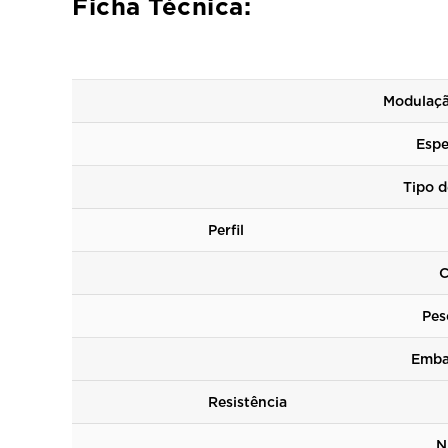
Ficha Técnica:
Modulaçã
Espe
Tipo d
Perfil de
C
Pes
Emba
Resistênc
N