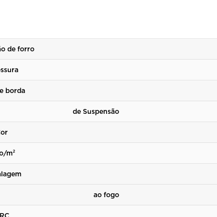
o de forro
ssura
e borda
 Suspensão
or
o/m²
lagem
ia ao fogo
RC