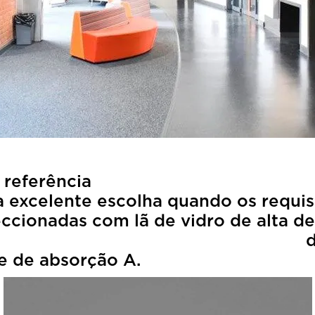
a™ Um clássico, r
 excelente escolha quando os requisi
eccionadas com lã de vidro de alta d
véu de vidro. São
e de absorção A.