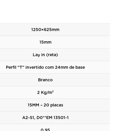
1250×625mm
15mm
Lay in (reta)
Perfil “T” invertido com 24mm de base
Branco
2 Kg/m²
15MM – 20 placas
A2-S1, D0**EM 13501-1
0,95