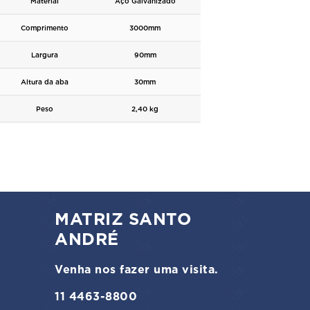
Material
Aço Galvanizado
Comprimento
3000mm
Largura
90mm
Altura da aba
30mm
Peso
2,40 kg
MATRIZ SANTO
ANDRÉ
Venha nos fazer uma visita.
11 4463-8800