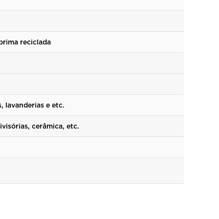
prima reciclada
, lavanderias e etc.
visórias, cerâmica, etc.