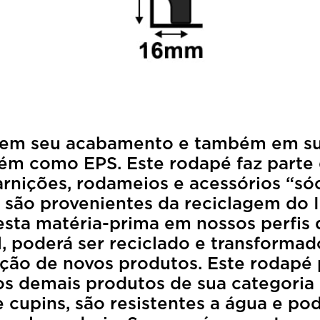
a em seu acabamento e também em s
bém como EPS. Este rodapé faz parte
nições, rodameios e acessórios “sóca
is são provenientes da reciclagem do
esta matéria-prima em nossos perfis 
l, poderá ser reciclado e transforma
ão de novos produtos. Este rodapé p
dos demais produtos de sua categori
 cupins, são resistentes a água e p